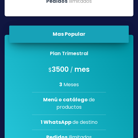
Pedidos
Ilimitados
Mas Popular
Plan Trimestral
3500
mes
$
/
3
Meses
Menú o catálogo
de
productos
1 WhatsApp
de destino
Pedidos
Ilimitados